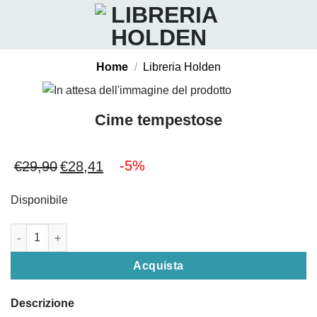
Salta
ai
contenuti
Home
/
Libreria Holden
Cime tempestose
-5%
€
29,90
€
28,41
Il
Il
prezzo
prezzo
Disponibile
originale
attuale
era:
è:
Cime tempestose quantità
€29,90.
€28,41.
Acquista
Descrizione