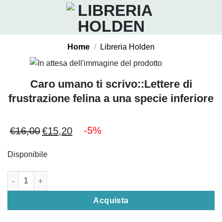
Salta
ai
contenuti
Home
/
Libreria Holden
Caro umano ti scrivo::Lettere di
frustrazione felina a una specie inferiore
-5%
€
16,00
€
15,20
Il
Il
prezzo
prezzo
Disponibile
originale
attuale
era:
è:
Caro umano ti scrivo::Lettere di frustrazione felina a una specie
€16,00.
€15,20.
Acquista