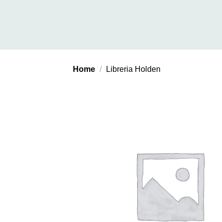
Salta
ai
contenuti
Home
/
Libreria Holden