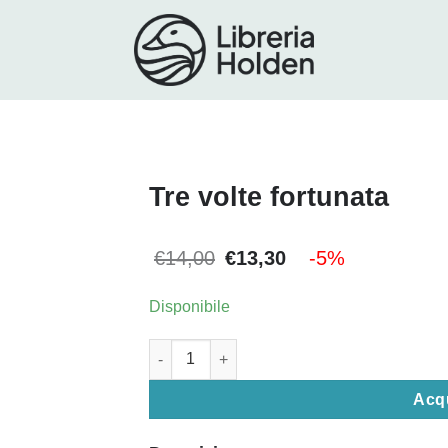
Tre volte fortunata
Il
Il
€
14,00
€
13,30
-5%
prezzo
prezzo
originale
attuale
era:
è:
Disponibile
€14,00.
€13,30.
Tre volte fortunata quantità
Acq