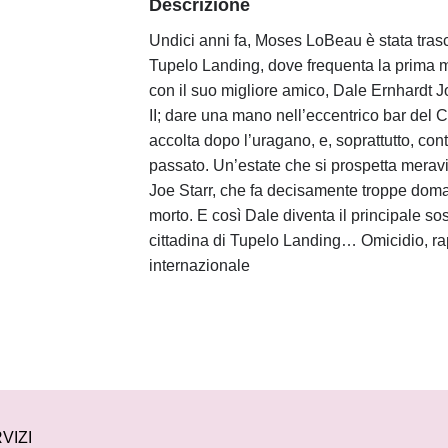
Descrizione
Undici anni fa, Moses LoBeau è stata trasc
Tupelo Landing, dove frequenta la prima me
con il suo migliore amico, Dale Ernhardt Jo
II; dare una mano nell’eccentrico bar del 
accolta dopo l’uragano, e, soprattutto, con
passato. Un’estate che si prospetta meravig
Joe Starr, che fa decisamente troppe doma
morto. E così Dale diventa il principale so
cittadina di Tupelo Landing… Omicidio, rap
internazionale
VIZI