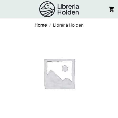
Salta
ai
contenuti
Home
/
Libreria Holden