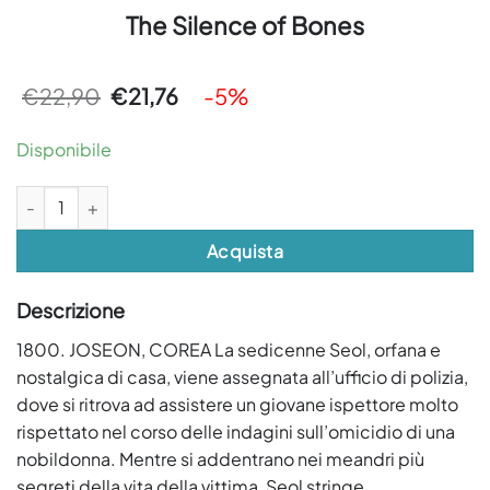
The Silence of Bones
Il
Il
€
22,90
€
21,76
-5%
prezzo
prezzo
originale
attuale
era:
è:
Disponibile
€22,90.
€21,76.
The Silence of Bones quantità
Acquista
Descrizione
1800. JOSEON, COREA La sedicenne Seol, orfana e
nostalgica di casa, viene assegnata all’ufficio di polizia,
dove si ritrova ad assistere un giovane ispettore molto
rispettato nel corso delle indagini sull’omicidio di una
nobildonna. Mentre si addentrano nei meandri più
segreti della vita della vittima, Seol stringe