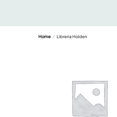
Salta
ai
contenuti
Home
/
Libreria Holden