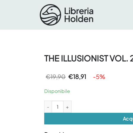
THE ILLUSIONIST VOL. 
Il
Il
€
19,90
€
18,91
-5%
prezzo
prezzo
originale
attuale
era:
è:
Disponibile
€19,90.
€18,91.
THE ILLUSIONIST VOL. 2 quantità
Acq