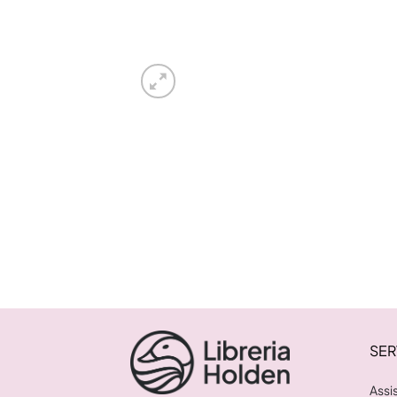
SER
Assi