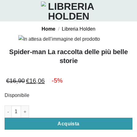
Salta
ai
contenuti
Home
/
Libreria Holden
Spider-man La raccolta delle più belle
storie
-5%
€
16,90
€
16,06
Il
Il
prezzo
prezzo
Disponibile
originale
attuale
era:
è:
Spider-man La raccolta delle più belle storie quantità
€16,90.
€16,06.
Acquista