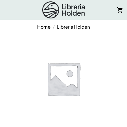
Salta
ai
contenuti
Home
/
Libreria Holden