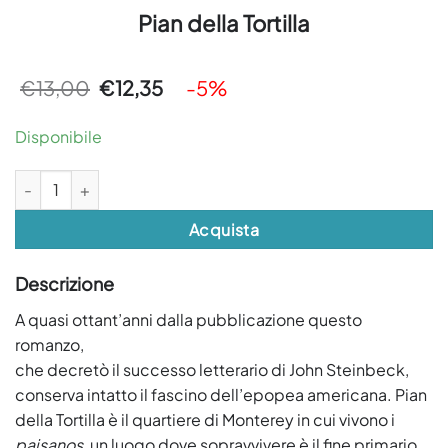
Pian della Tortilla
Il
Il
€
13,00
€
12,35
-5%
prezzo
prezzo
originale
attuale
era:
è:
Disponibile
€13,00.
€12,35.
Pian della Tortilla quantità
Acquista
Descrizione
A quasi ottant’anni dalla pubblicazione questo
romanzo,
che decretò il successo letterario di John Steinbeck,
conserva intatto il fascino dell’epopea americana. Pian
della Tortilla è il quartiere di Monterey in cui vivono i
paisanos
, un luogo dove sopravvivere è il fine primario.