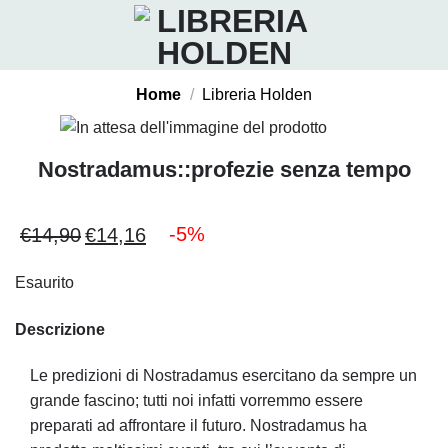
Salta
ai
contenuti
Home
/
Libreria Holden
Nostradamus::profezie senza tempo
-5%
€
14,90
€
14,16
Il
Il
prezzo
prezzo
Esaurito
originale
attuale
era:
è:
Descrizione
€14,90.
€14,16.
Le predizioni di Nostradamus esercitano da sempre un
grande fascino; tutti noi infatti vorremmo essere
preparati ad affrontare il futuro. Nostradamus ha