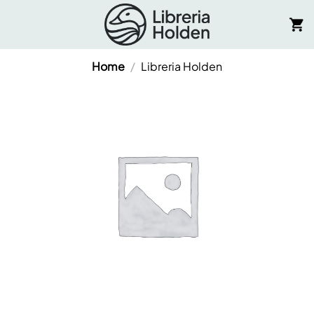
Salta
ai
contenuti
Home
/
Libreria Holden