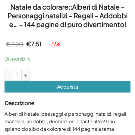
Natale da colorare::Alberi di Natale –
Personaggi natalizi – Regali – Addobbi
e… – 144 pagine di puro divertimento!
Il
Il
€
7,90
€
7,51
-5%
prezzo
prezzo
originale
attuale
era:
è:
Disponibile
€7,90.
€7,51.
Natale da colorare::Alberi di Natale - Personaggi natalizi - Regali - 
Acquista
Descrizione
Alberi di Natale, paesaggi e personaggi natalizi, regali,
mandala, addobbi, decorazioni e tanto altro! Uno
splendido albo da colorare di 144 pagine a tema