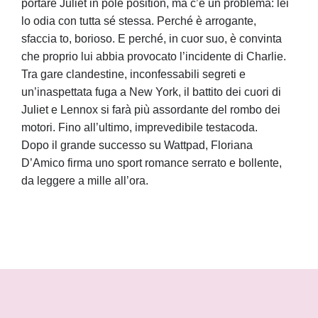
portare Juliet in pole position, ma c’è un problema: lei
lo odia con tutta sé stessa. Perché è arrogante,
sfaccia­ to, borioso. E perché, in cuor suo, è convinta
che proprio lui abbia provocato l’incidente di Charlie.
Tra gare clandestine, inconfessabili segreti e
un’inaspettata fuga a New York, il battito dei cuori di
Juliet e Lennox si farà più assordante del rombo dei
motori. Fino all’ultimo, impre­vedibile testacoda.
Dopo il grande successo su Wattpad, Floriana
D’Amico firma uno sport romance serrato e bollente,
da leggere a mille all’ora.