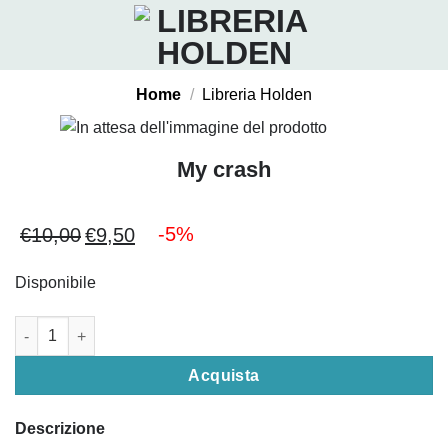
Salta
ai
contenuti
Home
/
Libreria Holden
My crash
-5%
€
10,00
€
9,50
Il
Il
prezzo
prezzo
Disponibile
originale
attuale
era:
è:
My crash quantità
€10,00.
€9,50.
Acquista
Descrizione