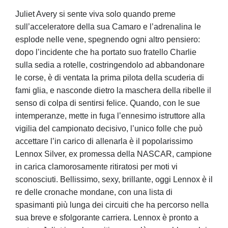
Juliet Avery si sente viva solo quando preme
sull’acceleratore della sua Camaro e l’adre­nalina le
esplode nelle vene, spegnendo ogni altro pensiero:
dopo l’incidente che ha por­tato suo fratello Charlie
sulla sedia a rotelle, costringendolo ad abbandonare
le corse, è di­ ventata la prima pilota della scuderia di
fami­ glia, e nasconde dietro la maschera della ribelle il
senso di colpa di sentirsi felice. Quando, con le sue
intemperanze, mette in fuga l’en­nesimo istruttore alla
vigilia del campionato decisivo, l’unico folle che può
accettare l’in­ carico di allenarla è il popolarissimo
Lennox Silver, ex promessa della NASCAR, campione
in carica clamorosamente ritiratosi per moti­ vi
sconosciuti. Bellissimo, sexy, brillante, oggi Lennox è il
re delle cronache mondane, con una lista di
spasimanti più lunga dei circuiti che ha percorso nella
sua breve e sfolgorante carriera. Lennox è pronto a