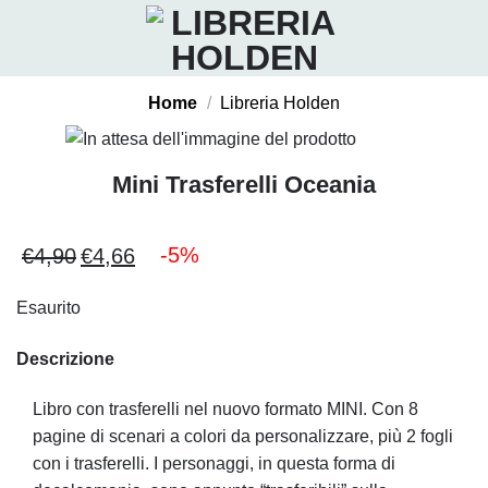
Salta
ai
contenuti
Home
/
Libreria Holden
Mini Trasferelli Oceania
-5%
€
4,90
€
4,66
Il
Il
prezzo
prezzo
Esaurito
originale
attuale
era:
è:
Descrizione
€4,90.
€4,66.
Libro con trasferelli nel nuovo formato MINI. Con 8
pagine di scenari a colori da personalizzare, più 2 fogli
con i trasferelli. I personaggi, in questa forma di