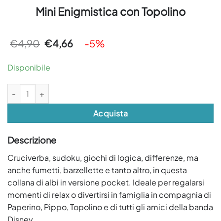
Mini Enigmistica con Topolino
Il
Il
€
4,90
€
4,66
-5%
prezzo
prezzo
originale
attuale
era:
è:
Disponibile
€4,90.
€4,66.
Mini Enigmistica con Topolino quantità
Acquista
Descrizione
Cruciverba, sudoku, giochi di logica, differenze, ma
anche fumetti, barzellette e tanto altro, in questa
collana di albi in versione pocket. Ideale per regalarsi
momenti di relax o divertirsi in famiglia in compagnia di
Paperino, Pippo, Topolino e di tutti gli amici della banda
Disney.