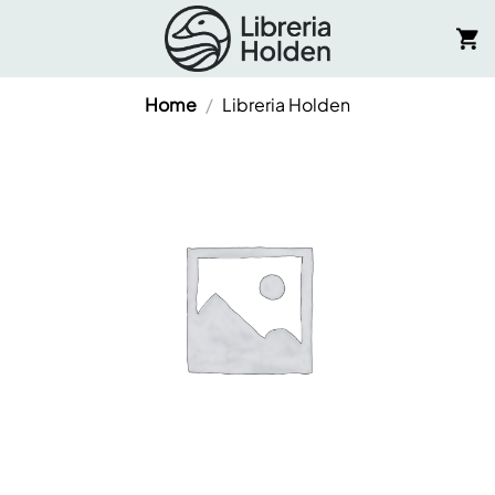
Salta
ai
contenuti
Home
/
Libreria Holden