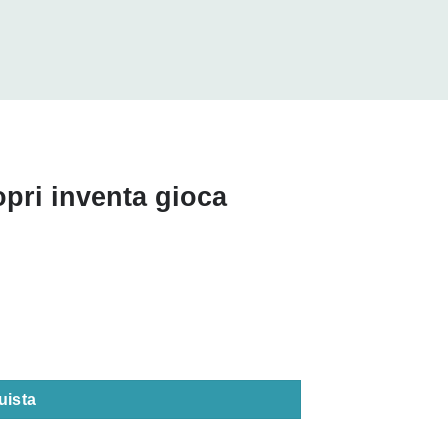
pri inventa gioca
antità
uista