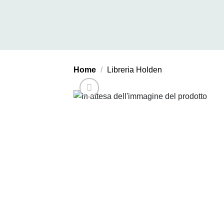
Salta
ai
contenuti
Home
/
Libreria Holden