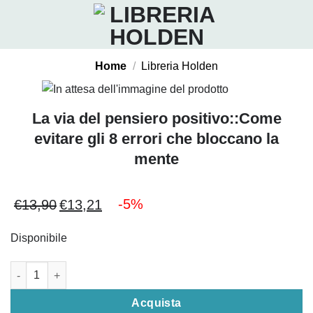
Salta
ai
contenuti
Home
/
Libreria Holden
La via del pensiero positivo::Come
evitare gli 8 errori che bloccano la
mente
-5%
€
13,90
€
13,21
Il
Il
prezzo
prezzo
Disponibile
originale
attuale
era:
è:
La via del pensiero positivo::Come evitare gli 8 errori che bloc
€13,90.
€13,21.
Acquista