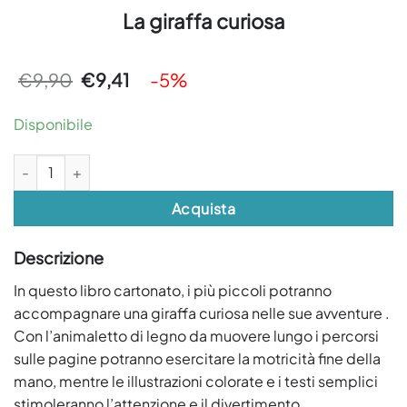
La giraffa curiosa
Il
Il
€
9,90
€
9,41
-5%
prezzo
prezzo
originale
attuale
era:
è:
Disponibile
€9,90.
€9,41.
La giraffa curiosa quantità
Acquista
Descrizione
In questo libro cartonato, i più piccoli potranno
accompagnare una giraffa curiosa nelle sue avventure .
Con l’animaletto di legno da muovere lungo i percorsi
sulle pagine potranno esercitare la motricità fine della
mano, mentre le illustrazioni colorate e i testi semplici
stimoleranno l’attenzione e il divertimento.