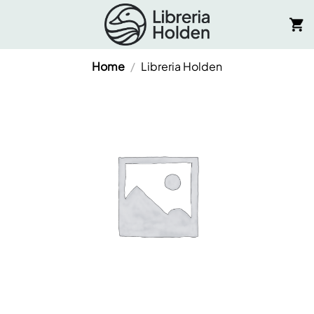
Salta
ai
contenuti
Home
/
Libreria Holden