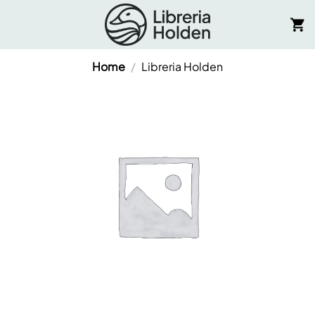
Salta
ai
contenuti
Home
/
Libreria Holden