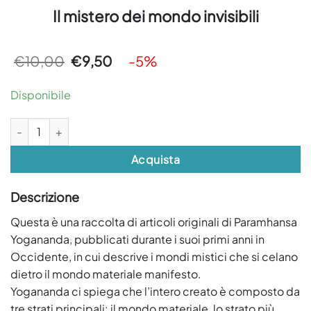
Il mistero dei mondo invisibili
Il
Il
€
10,00
€
9,50
-5%
prezzo
prezzo
originale
attuale
era:
è:
Disponibile
€10,00.
€9,50.
Il mistero dei mondo invisibili quantità
Acquista
Descrizione
Questa è una raccolta di articoli originali di Paramhansa
Yogananda, pubblicati durante i suoi primi anni in
Occidente, in cui descrive i mondi mistici che si celano
dietro il mondo materiale manifesto.
Yogananda ci spiega che l’intero creato è composto da
tre strati principali: il mondo materiale, lo strato più