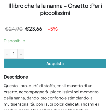
Il libro che fa la nanna – Orsetto::Per i
piccolissimi
Il
Il
€
24,90
€
23,66
-5%
prezzo
prezzo
originale
attuale
era:
è:
Disponibile
€24,90.
€23,66.
Il libro che fa la nanna - Orsetto::Per i piccolissimi quantità
Acquista
Descrizione
Questo libro-dudù di stoffa, con il musetto di un
orsetto, accompagnerà i piccolissimi nel momento
della nanna, dando loro conforto e stimolando la
multisensorialità, con i suoi colori delicati, i ricami e i