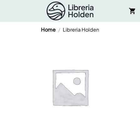
Salta
ai
contenuti
Home
/
Libreria Holden