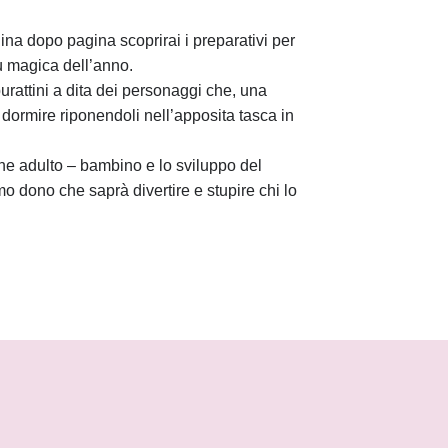
gina dopo pagina scoprirai i preparativi per
ù magica dell’anno.
 burattini a dita dei personaggi che, una
a dormire riponendoli nell’apposita tasca in
one adulto – bambino e lo sviluppo del
mo dono che saprà divertire e stupire chi lo