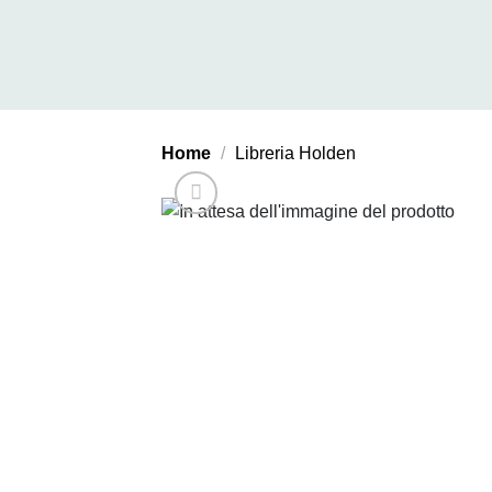
Salta
ai
contenuti
Home
/
Libreria Holden