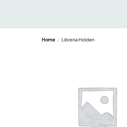
Salta
ai
contenuti
Home
/
Libreria Holden