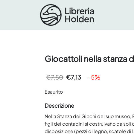
Giocattoli nella stanza d
Il
Il
€
7,50
€
7,13
-5%
prezzo
prezzo
originale
attuale
era:
è:
Esaurito
€7,50.
€7,13.
Descrizione
Nella Stanza dei Giochi del suo museo, Et
figli dei contadini si costruivano da soli
disposizione (pezzi di legno, scatole di la