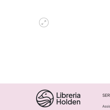
SER
Assi