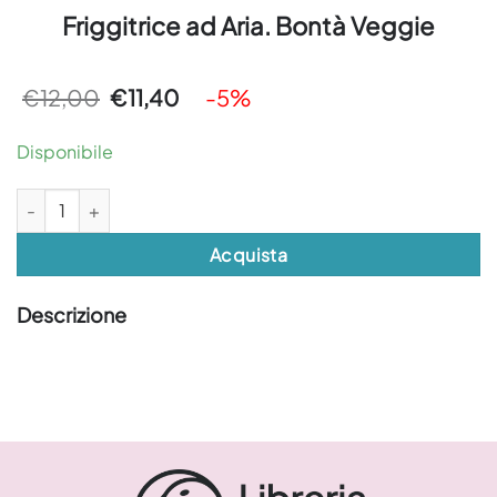
Friggitrice ad Aria. Bontà Veggie
Il
Il
€
12,00
€
11,40
-5%
prezzo
prezzo
originale
attuale
era:
è:
Disponibile
€12,00.
€11,40.
Friggitrice ad Aria. Bontà Veggie quantità
Acquista
Descrizione