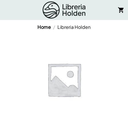
Salta
ai
contenuti
Home
/
Libreria Holden