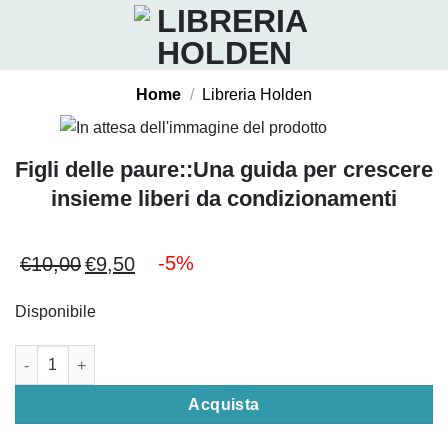
Salta
ai
contenuti
Home
/
Libreria Holden
Figli delle paure::Una guida per crescere
insieme liberi da condizionamenti
-5%
€
10,00
€
9,50
Il
Il
prezzo
prezzo
Disponibile
originale
attuale
era:
è:
Figli delle paure::Una guida per crescere insieme liberi da con
€10,00.
€9,50.
Acquista