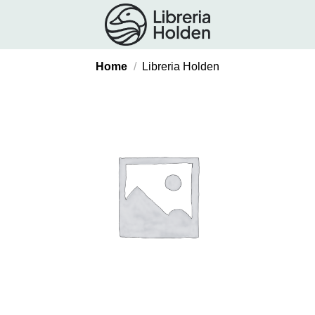
Salta
ai
contenuti
Home
/
Libreria Holden