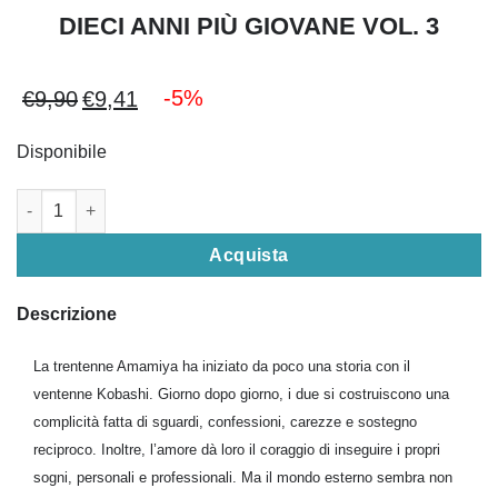
DIECI ANNI PIÙ GIOVANE VOL. 3
-5%
€
9,90
€
9,41
Il
Il
prezzo
prezzo
Disponibile
originale
attuale
era:
è:
DIECI ANNI PIÙ GIOVANE VOL. 3 quantità
€9,90.
€9,41.
Acquista
Descrizione
La trentenne Amamiya ha iniziato da poco una storia con il
ventenne Kobashi. Giorno dopo giorno, i due si costruiscono una
complicità fatta di sguardi, confessioni, carezze e sostegno
reciproco. Inoltre, l’amore dà loro il coraggio di inseguire i propri
sogni, personali e professionali. Ma il mondo esterno sembra non