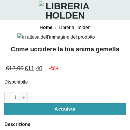
Salta
ai
contenuti
Home
/
Libreria Holden
Come uccidere la tua anima gemella
-5%
€
12,00
€
11,40
Il
Il
prezzo
prezzo
Disponibile
originale
attuale
era:
è:
Come uccidere la tua anima gemella quantità
€12,00.
€11,40.
Acquista
Descrizione