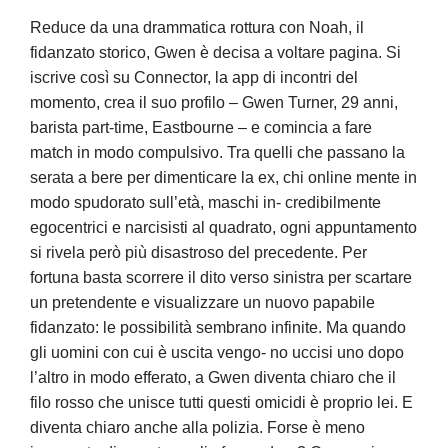
Reduce da una drammatica rottura con Noah, il
fidanzato storico, Gwen è decisa a voltare pagina. Si
iscrive così su Connector, la app di incontri del
momento, crea il suo profilo – Gwen Turner, 29 anni,
barista part-time, Eastbourne – e comincia a fare
match in modo compulsivo. Tra quelli che passano la
serata a bere per dimenticare la ex, chi online mente in
modo spudorato sull’età, maschi in- credibilmente
egocentrici e narcisisti al quadrato, ogni appuntamento
si rivela però più disastroso del precedente. Per
fortuna basta scorrere il dito verso sinistra per scartare
un pretendente e visualizzare un nuovo papabile
fidanzato: le possibilità sembrano infinite. Ma quando
gli uomini con cui è uscita vengo- no uccisi uno dopo
l’altro in modo efferato, a Gwen diventa chiaro che il
filo rosso che unisce tutti questi omicidi è proprio lei. E
diventa chiaro anche alla polizia. Forse è meno