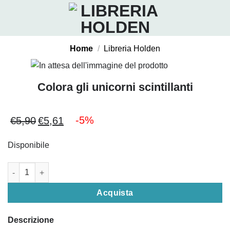
Salta
ai
contenuti
Home
/
Libreria Holden
Colora gli unicorni scintillanti
-5%
€
5,90
€
5,61
Il
Il
prezzo
prezzo
Disponibile
originale
attuale
era:
è:
Colora gli unicorni scintillanti quantità
€5,90.
€5,61.
Acquista
Descrizione