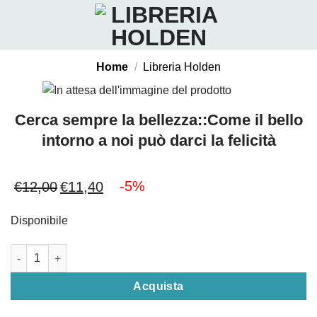
Salta
ai
contenuti
Home
/
Libreria Holden
Cerca sempre la bellezza::Come il bello
intorno a noi può darci la felicità
-5%
€
12,00
€
11,40
Il
Il
prezzo
prezzo
Disponibile
originale
attuale
era:
è:
Cerca sempre la bellezza::Come il bello intorno a noi può darci l
€12,00.
€11,40.
Acquista