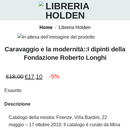
Salta
ai
contenuti
Home
/
Libreria Holden
Caravaggio e la modernità::I dipinti della
Fondazione Roberto Longhi
-5%
€
18,00
€
17,10
Il
Il
prezzo
prezzo
Esaurito
originale
attuale
era:
è:
Descrizione
€18,00.
€17,10.
Catalogo della mostra: Firenze, Villa Bardini, 22
maggio – 17 ottobre 2010. Il catalogo è curato da Mina