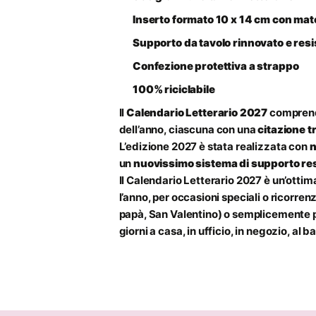
Inserto formato 10 x 14 cm con mate
Supporto da tavolo rinnovato e res
Confezione protettiva a strappo
100% riciclabile
Il
Calendario Letterario 2027
comprende
dell’anno, ciascuna con una
citazione tr
L’edizione 2027 è stata realizzata con
n
un
nuovissimo sistema di supporto re
Il Calendario Letterario 2027 è un’otti
l’anno, per occasioni speciali o ricorr
papà, San Valentino) o semplicemente pe
giorni a casa, in ufficio, in negozio, al ba