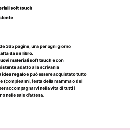
riali soft touch
istente
 365 pagine, una per ogni giorno
atta da un libro.
uovi materiali soft touch
e con
sistente
adatto alla scrivania
ma
idea regalo
e può essere acquistato tutto
enze (compleanni, festa della mamma o del
r accompagnarvi nella vita di tutti i
r o nelle sale d’attesa.