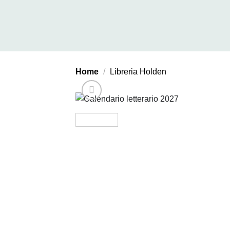
Salta
ai
contenuti
Home
/
Libreria Holden