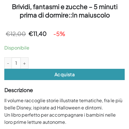
Brividi, fantasmi e zucche – 5 minuti
prima di dormire::In maiuscolo
Il
Il
€
12,00
€
11,40
-5%
prezzo
prezzo
originale
attuale
era:
è:
Disponibile
€12,00.
€11,40.
Brividi, fantasmi e zucche - 5 minuti prima di dormire::In maiuscolo 
Acquista
Descrizione
Il volume raccoglie storie illustrate tematiche, fra le più
belle Disney, ispirate ad Halloween e dintorni.
Un libro perfetto per accompagnare i bambini nelle
loro prime letture autonome.