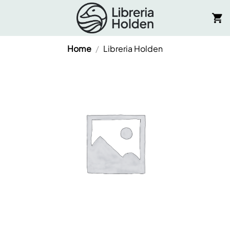
Salta
ai
contenuti
Home
/
Libreria Holden