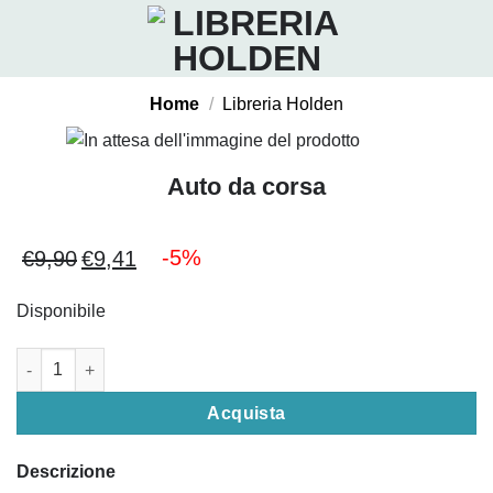
Salta
ai
contenuti
Home
/
Libreria Holden
Auto da corsa
-5%
€
9,90
€
9,41
Il
Il
prezzo
prezzo
Disponibile
originale
attuale
era:
è:
Auto da corsa quantità
€9,90.
€9,41.
Acquista
Descrizione