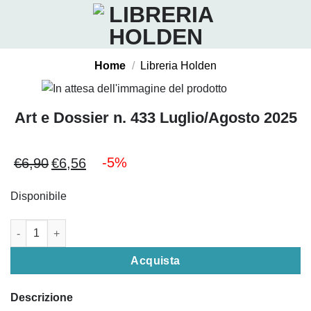
Salta
ai
contenuti
Home
/
Libreria Holden
Art e Dossier n. 433 Luglio/Agosto 2025
-5%
€
6,90
€
6,56
Il
Il
prezzo
prezzo
Disponibile
originale
attuale
era:
è:
Art e Dossier n. 433 Luglio/Agosto 2025 quantità
€6,90.
€6,56.
Acquista
Descrizione