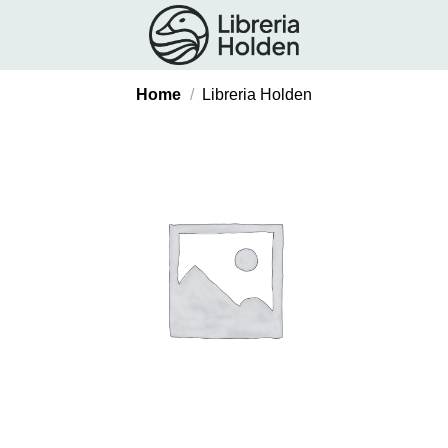
Salta
ai
contenuti
Home
/
Libreria Holden