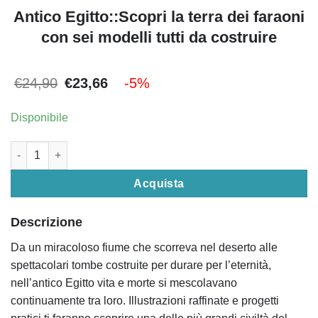
Antico Egitto::Scopri la terra dei faraoni
con sei modelli tutti da costruire
Il
Il
€
24,90
€
23,66
-5%
prezzo
prezzo
originale
attuale
era:
è:
Disponibile
€24,90.
€23,66.
Antico Egitto::Scopri la terra dei faraoni con sei modelli tutti d
Acquista
Descrizione
Da un miracoloso fiume che scorreva nel deserto alle
spettacolari tombe costruite per durare per l’eternità,
nell’antico Egitto vita e morte si mescolavano
continuamente tra loro. Illustrazioni raffinate e progetti