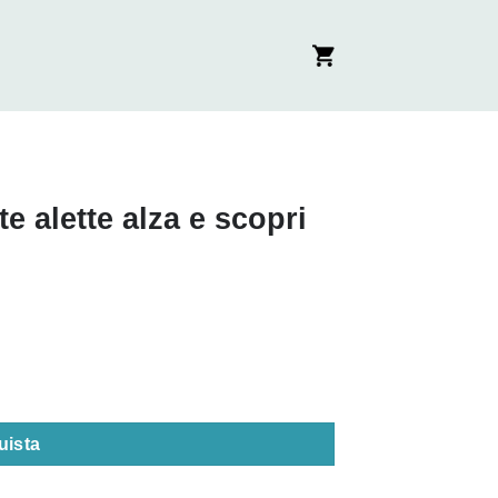
e alette alza e scopri
 quantità
uista