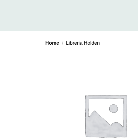
Salta
ai
contenuti
Home
/
Libreria Holden