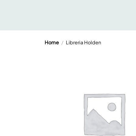
Salta
ai
contenuti
Home
/
Libreria Holden