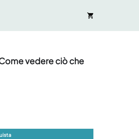
i::Come vedere ciò che
li altri non vedono quantità
uista