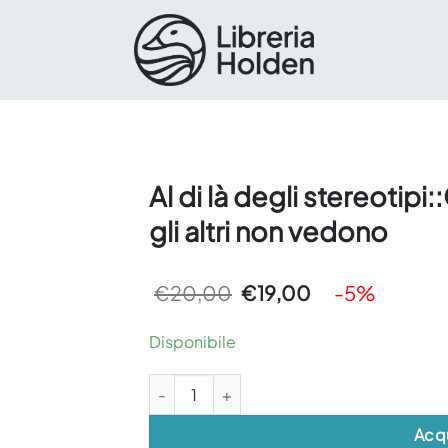
Al di là degli stereotip
gli altri non vedono
Il
Il
€
20,00
€
19,00
-5%
prezzo
prezzo
originale
attuale
era:
è:
Disponibile
€20,00.
€19,00.
Al di là degli stereotipi::Come vedere ciò che g
Acq