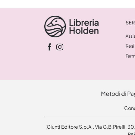
SER
Assi
Resi
Term
Metodi di P
Cond
Giunti Editore S.p.A., Via G.B.Pirelli,
PAR