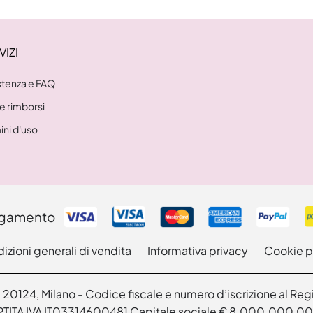
VIZI
stenza e FAQ
 e rimborsi
ini d'uso
agamento
izioni generali di vendita
Informativa privacy
Cookie p
 30, 20124, Milano - Codice fiscale e numero d’iscrizione al 
TITA IVA IT03314600481 Capitale sociale € 8.000.000,00 i