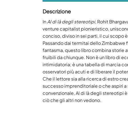
Descrizione
In
Al di là degli stereotipi
, Rohit Bhargav
venture capitalist pionieristico, unisco
conciso, diviso in sei parti, il cui scopo
Passando dai termitai dello Zimbabwe fin
fantasma, questo libro combina storie av
fruibili da chiunque. Non è un libro di 
intimidatoria; è una tabella di marcia c
osservatori più acuti e di liberare il pote
Che il lettore sia alla ricerca di estro cr
successo imprenditoriale o che aspiri a s
convenzionale, Al di là degli stereotipi è
ciò che gli altri non vedono.